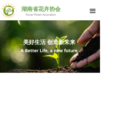
网站首页
湖南省花卉协会
끀
Hunan Flower Association
花协简介
行业动态
美好生活 创造新未来
供求信息
A Better Life, a new future
花与生活
科技之窗
湘花荟萃
会员中心
联系我们